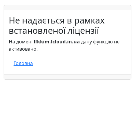
Не надається в рамках
встановленої ліцензії
На домені
lfkkim.lcloud.in.ua
дану функцію не
активовано.
Головна