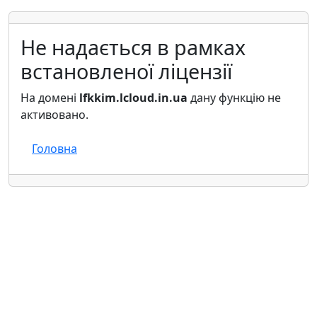
Не надається в рамках
встановленої ліцензії
На домені
lfkkim.lcloud.in.ua
дану функцію не
активовано.
Головна