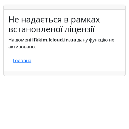
Не надається в рамках
встановленої ліцензії
На домені
lfkkim.lcloud.in.ua
дану функцію не
активовано.
Головна