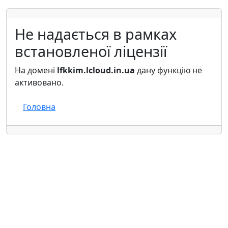
Не надається в рамках
встановленої ліцензії
На домені
lfkkim.lcloud.in.ua
дану функцію не
активовано.
Головна