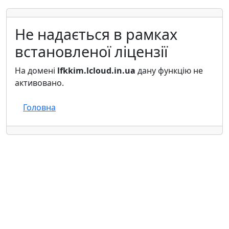
Не надається в рамках
встановленої ліцензії
На домені
lfkkim.lcloud.in.ua
дану функцію не
активовано.
Головна