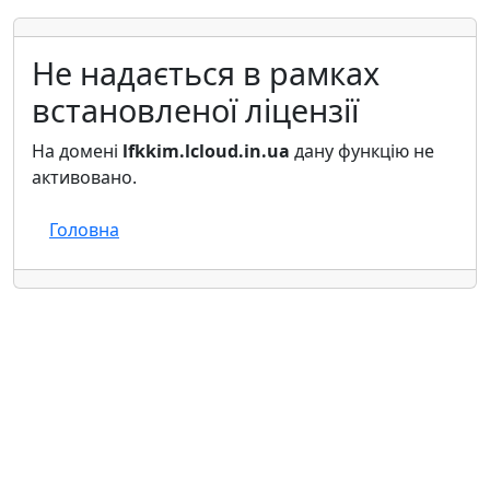
Не надається в рамках
встановленої ліцензії
На домені
lfkkim.lcloud.in.ua
дану функцію не
активовано.
Головна