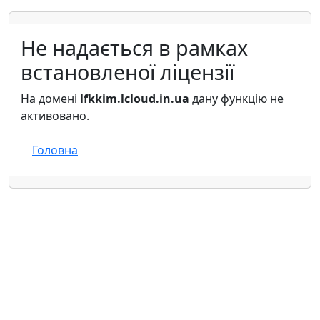
Не надається в рамках
встановленої ліцензії
На домені
lfkkim.lcloud.in.ua
дану функцію не
активовано.
Головна