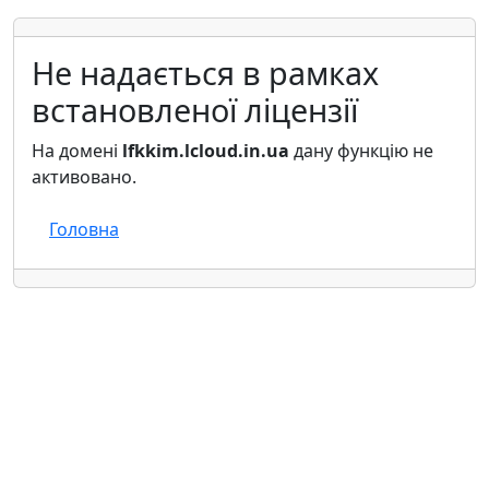
Не надається в рамках
встановленої ліцензії
На домені
lfkkim.lcloud.in.ua
дану функцію не
активовано.
Головна