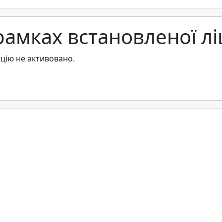
рамках встановленої лі
цію не активовано.