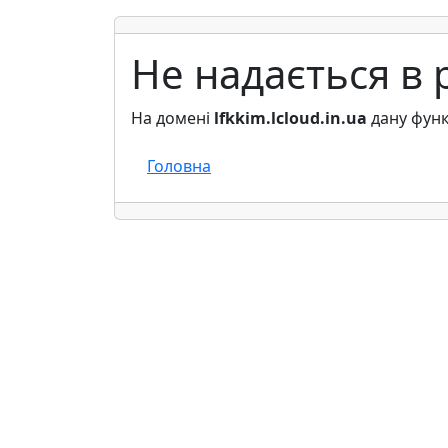
Не надається в 
На домені
lfkkim.lcloud.in.ua
дану функ
Головна