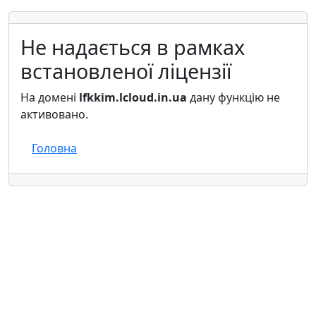
Не надається в рамках
встановленої ліцензії
На домені
lfkkim.lcloud.in.ua
дану функцію не
активовано.
Головна