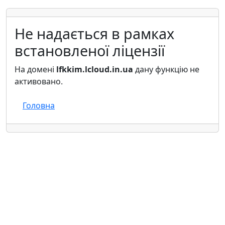
Не надається в рамках
встановленої ліцензії
На домені
lfkkim.lcloud.in.ua
дану функцію не
активовано.
Головна