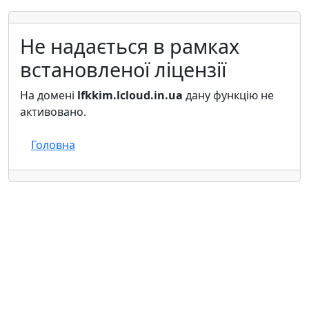
Не надається в рамках
встановленої ліцензії
На домені
lfkkim.lcloud.in.ua
дану функцію не
активовано.
Головна