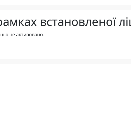
рамках встановленої лі
цію не активовано.