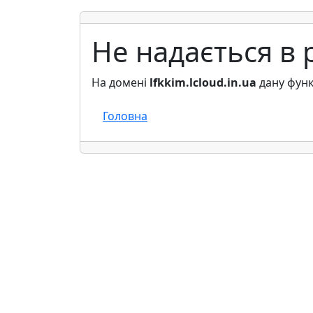
Не надається в 
На домені
lfkkim.lcloud.in.ua
дану функ
Головна