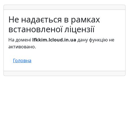
Не надається в рамках
встановленої ліцензії
На домені
lfkkim.lcloud.in.ua
дану функцію не
активовано.
Головна