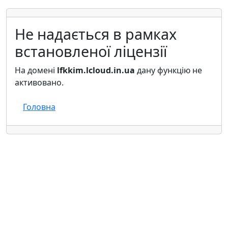
Не надається в рамках
встановленої ліцензії
На домені
lfkkim.lcloud.in.ua
дану функцію не
активовано.
Головна